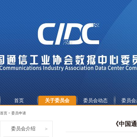
首页
关于委员会
委员会动态
委员会
委
委
标
首页
>
委员申请
员
员
准
《中国通
委员会介绍
会
会
白