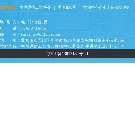
友情链接：
中国通信工业协会
|
中国IDC圈
|
数据中心产业园资源促进会
联系人
：秘书处 刘老师
电话
：18600716466
邮箱
：liuying@cidc.org.cn
地址
：北京市石景山区和平西路55号金安中海财富中心A座8层
技术支持
：中国通信工业协会数据中心委员会 中通协2020【72】号
京ICP备13013182号-21