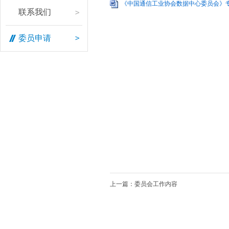
介
新
皮
《中国通信工业协会数据中心委员会》专家
联系我们
绍
闻
书
联
委
优
委员申请
系
员
秀
我
会
案
们
活
例
委
动
员
通
申
知
请
公
告
上一篇：委员会工作内容